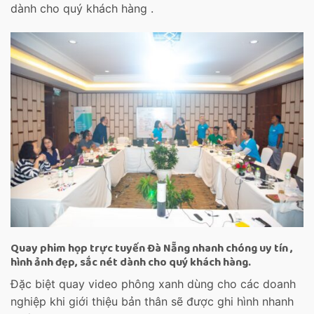
dành cho quý khách hàng .
Quay phim họp trực tuyến Đà Nẵng nhanh chóng uy tín ,
hình ảnh đẹp, sắc nét dành cho quý khách hàng.
Đặc biệt quay video phông xanh dùng cho các doanh
nghiệp khi giới thiệu bản thân sẽ được ghi hình nhanh