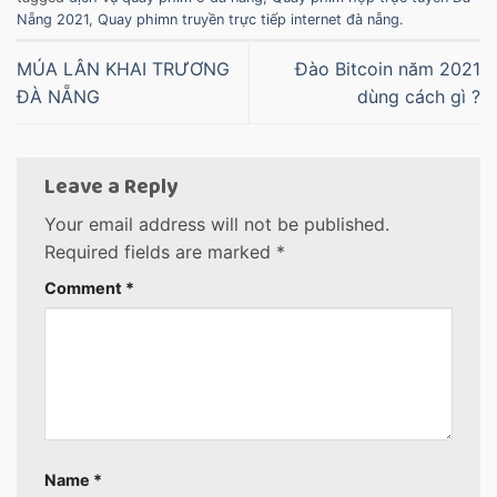
Nẵng 2021
,
Quay phimn truyền trực tiếp internet đà nẵng
.
MÚA LÂN KHAI TRƯƠNG
Đào Bitcoin năm 2021
ĐÀ NẴNG
dùng cách gì ?
Leave a Reply
Your email address will not be published.
Required fields are marked
*
Comment
*
Name
*