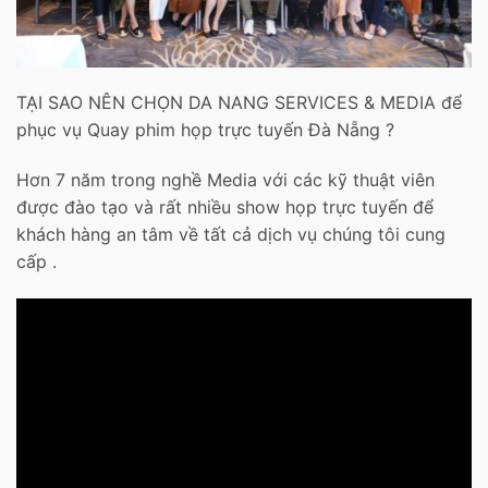
TẠI SAO NÊN CHỌN DA NANG SERVICES & MEDIA để
phục vụ Quay phim họp trực tuyến Đà Nẵng ?
Hơn 7 năm trong nghề Media với các kỹ thuật viên
được đào tạo và rất nhiều show họp trực tuyến để
khách hàng an tâm về tất cả dịch vụ chúng tôi cung
cấp .