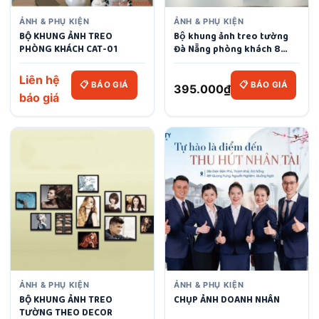
ẢNH & PHỤ KIỆN
ẢNH & PHỤ KIỆN
BỘ KHUNG ẢNH TREO
Bộ khung ảnh treo tường
PHÒNG KHÁCH CAT-01
Đà Nẵng phòng khách 8
khung
Liên hệ
📋 BÁO GIÁ
📋 BÁO GIÁ
395.000
₫
báo giá
ẢNH & PHỤ KIỆN
ẢNH & PHỤ KIỆN
BỘ KHUNG ẢNH TREO
CHỤP ẢNH DOANH NHÂN
TƯỜNG THEO DECOR