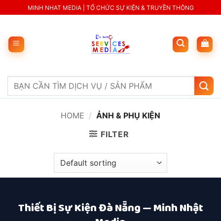
Skip
MINH NHAT MEDIA | TỔ CHỨC SỰ KIỆN & TRUYỀN THÔNG
to
content
Search
for:
HOME
/
ẢNH & PHỤ KIỆN
FILTER
Thiết Bị Sự Kiện Đà Nẵng — Minh Nhật