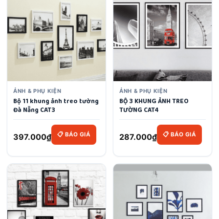
ẢNH & PHỤ KIỆN
ẢNH & PHỤ KIỆN
Bộ 11 khung ảnh treo tường
BỘ 3 KHUNG ẢNH TREO
Đà Nẵng CAT3
TƯỜNG CAT4
📋 BÁO GIÁ
📋 BÁO GIÁ
397.000
₫
287.000
₫