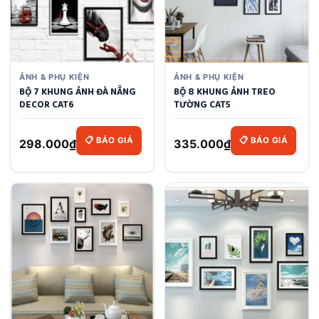
ẢNH & PHỤ KIỆN
ẢNH & PHỤ KIỆN
BỘ 7 KHUNG ẢNH ĐÀ NẴNG
BỘ 8 KHUNG ẢNH TREO
DECOR CAT6
TƯỜNG CAT5
📋 BÁO GIÁ
📋 BÁO GIÁ
298.000
₫
335.000
₫