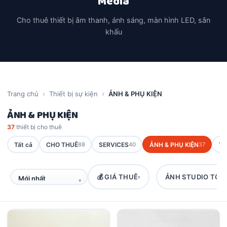
Media
Cho thuê thiết bị âm thanh, ánh sáng, màn hình LED, sân
khấu
Trang chủ
Thiết bị sự kiện
ẢNH & PHỤ KIỆN
ẢNH & PHỤ KIỆN
37
thiết bị cho thuê
Tất cả
CHO THUÊ
88
SERVICES
40
ẢNH & PHỤ KIỆN
37
TR
💰 GIÁ THUÊ
ẢNH STUDIO TỐT
▾
▾