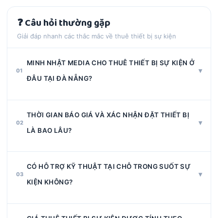
❓ Câu hỏi thường gặp
Giải đáp nhanh các thắc mắc về thuê thiết bị sự kiện
MINH NHẬT MEDIA CHO THUÊ THIẾT BỊ SỰ KIỆN Ở
▾
01
ĐÂU TẠI ĐÀ NẴNG?
Chúng tôi phục vụ toàn bộ khu vực Đà Nẵng và các tỉnh
THỜI GIAN BÁO GIÁ VÀ XÁC NHẬN ĐẶT THIẾT BỊ
lân cận như Hội An, Quảng Nam. Địa chỉ kho: 49/43 Hà
▾
02
Huy Tập, Thanh Khê, Đà Nẵng.
LÀ BAO LÂU?
Chúng tôi phản hồi báo giá trong vòng 30 phút (giờ
CÓ HỖ TRỢ KỸ THUẬT TẠI CHỖ TRONG SUỐT SỰ
hành chính). Sau khi xác nhận đặt cọc, hợp đồng được
▾
03
ký và lịch giao nhận thiết bị được xác nhận trong ngày.
KIỆN KHÔNG?
Có. Đội kỹ thuật viên giàu kinh nghiệm của Minh Nhật