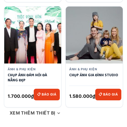
ẢNH & PHỤ KIỆN
ẢNH & PHỤ KIỆN
CHỤP ẢNH ĐÁM HỎI ĐÀ
CHỤP ẢNH GIA ĐÌNH STUDIO
NẴNG ĐẸP
📋 BÁO GIÁ
📋 BÁO GIÁ
1.700.000
₫
1.580.000
₫
XEM THÊM THIẾT BỊ