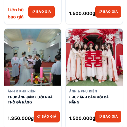
Liên hệ
📋 BÁO GIÁ
📋 BÁO GIÁ
1.500.000
₫
báo giá
ẢNH & PHỤ KIỆN
ẢNH & PHỤ KIỆN
CHỤP ẢNH ĐÁM CƯỚI NHÀ
CHỤP ẢNH ĐÁM HỎI ĐÀ
THỜ ĐÀ NẴNG
NẴNG
📋 BÁO GIÁ
📋 BÁO GIÁ
1.350.000
₫
1.500.000
₫