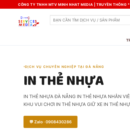
Skip
CÔNG TY TNHH MTV MINH NHAT MEDIA | TRUYỀN THÔNG * 
to
content
Search
for:
T
DỊCH VỤ CHUYÊN NGHIỆP TẠI ĐÀ NẴNG
IN THẺ NHỰA
IN THẺ NHỰA ĐÀ NẴNG IN THẺ NHỰA NHÂN VIÊ
KHU VUI CHƠI IN THẺ NHỰA GIỮ XE IN THẺ NHỰ
💬 Zalo · 0908430286