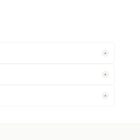
+
+
+