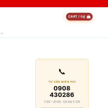
CART /
0
₫
📞
TƯ VẤN MIỄN PHÍ
0908
430286
7:30 – 21:00 · Cả thứ 7, CN