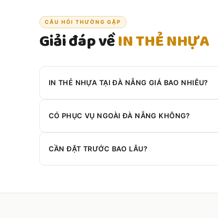
CÂU HỎI THƯỜNG GẶP
Giải đáp về
IN THẺ NHỰA
IN THẺ NHỰA TẠI ĐÀ NẴNG GIÁ BAO NHIÊU?
Liên hệ Zalo
0908 430 286
để nhận báo giá theo yêu 
CÓ PHỤC VỤ NGOÀI ĐÀ NẴNG KHÔNG?
Có. Chúng tôi phục vụ toàn
Miền Trung
.
CẦN ĐẶT TRƯỚC BAO LÂU?
Nên đặt trước
2–3 ngày
. Đơn gấp vẫn hỗ trợ được.