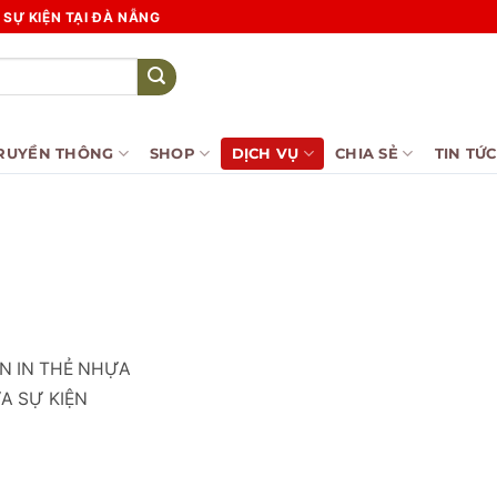
SỰ KIỆN TẠI ĐÀ NẴNG
RUYỀN THÔNG
SHOP
DỊCH VỤ
CHIA SẺ
TIN TỨC
N IN THẺ NHỰA
A SỰ KIỆN