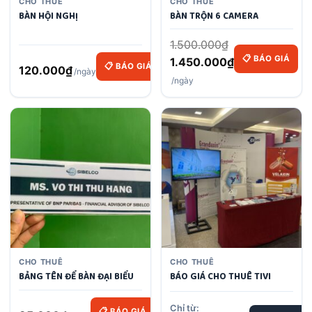
CHO THUÊ
CHO THUÊ
BÀN HỘI NGHỊ
BÀN TRỘN 6 CAMERA
1.500.000
₫
📋 BÁO GIÁ
Original
1.450.000
₫
📋 BÁO GIÁ
120.000
₫
/ngày
price
Current
/ngày
was:
price
1.500.000₫.
is:
1.450.000₫.
CHO THUÊ
CHO THUÊ
BẢNG TÊN ĐỂ BÀN ĐẠI BIỂU
BÁO GIÁ CHO THUÊ TIVI
Chỉ từ:
📋 BÁO GIÁ