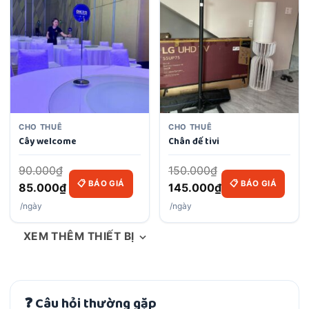
CHO THUÊ
CHO THUÊ
Cây welcome
Chân đế tivi
90.000
₫
150.000
₫
📋 BÁO GIÁ
📋 BÁO GIÁ
Original
Original
85.000
₫
145.000
₫
price
Current
price
Current
/ngày
/ngày
was:
price
was:
price
XEM THÊM THIẾT BỊ
90.000₫.
is:
150.000₫.
is:
85.000₫.
145.000₫.
❓ Câu hỏi thường gặp