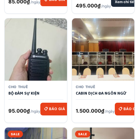
85.000
₫
/ngày
Xem chi tiết
495.000
₫
/ngày
CHO THUÊ
CHO THUÊ
BỘ ĐÀM SỰ KIỆN
CABIN DỊCH ĐA NGÔN NGỮ
📋 BÁO GIÁ
📋 BÁO GI
95.000
₫
1.500.000
₫
/ngày
/ngày
SALE
SALE