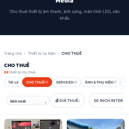
Media
Cho thuê thiết bị âm thanh, ánh sáng, màn hình LED, sân
khấu
Trang chủ
Thiết bị sự kiện
CHO THUÊ
CHO THUÊ
88
thiết bị cho thuê
Tất cả
CHO THUÊ
88
SERVICES
40
ẢNH & PHỤ KIỆN
37
TR
💰 GIÁ THUÊ
50 INCH INTERAC
▾
▾