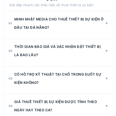
Giải đáp nhanh các thắc mắc về thuê thiết bị sự kiện
MINH NHẬT MEDIA CHO THUÊ THIẾT BỊ SỰ KIỆN Ở
▾
01
ĐÂU TẠI ĐÀ NẴNG?
Chúng tôi phục vụ toàn bộ khu vực Đà Nẵng và các tỉnh
THỜI GIAN BÁO GIÁ VÀ XÁC NHẬN ĐẶT THIẾT BỊ
lân cận như Hội An, Quảng Nam. Địa chỉ kho: 49/43 Hà
▾
02
Huy Tập, Thanh Khê, Đà Nẵng.
LÀ BAO LÂU?
Chúng tôi phản hồi báo giá trong vòng 30 phút (giờ
CÓ HỖ TRỢ KỸ THUẬT TẠI CHỖ TRONG SUỐT SỰ
hành chính). Sau khi xác nhận đặt cọc, hợp đồng được
▾
03
ký và lịch giao nhận thiết bị được xác nhận trong ngày.
KIỆN KHÔNG?
Có. Đội kỹ thuật viên giàu kinh nghiệm của Minh Nhật
GIÁ THUÊ THIẾT BỊ SỰ KIỆN ĐƯỢC TÍNH THEO
Media sẽ có mặt từ khi lắp đặt đến khi kết thúc sự kiện
▾
04
để đảm bảo hệ thống hoạt động ổn định.
NGÀY HAY THEO CA?