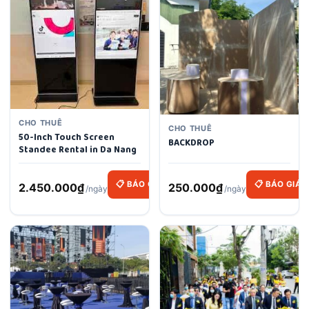
CHO THUÊ
CHO THUÊ
50-Inch Touch Screen
BACKDROP
Standee Rental in Da Nang
📋 BÁO GIÁ
📋 BÁO GIÁ
2.450.000
₫
250.000
₫
/ngày
/ngày