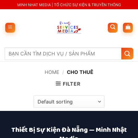
Skip
MINH NHAT MEDIA | TỔ CHỨC SỰ KIỆN & TRUYỀN THÔNG
to
content
Search
for:
HOME
/
CHO THUÊ
FILTER
Thiết Bị Sự Kiện Đà Nẵng — Minh Nhật