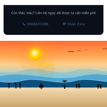
Thông thường tính theo ngày sử dụng. Với sự kiện có
Còn thắc mắc? Liên hệ ngay để được tư vấn miễn phí!
nhu cầu đặc biệt (theo giờ, nhiều ngày, gói trọn sự
kiện), chúng tôi có báo giá linh hoạt phù hợp.
📞 0908430286
💬 Nhắn Zalo