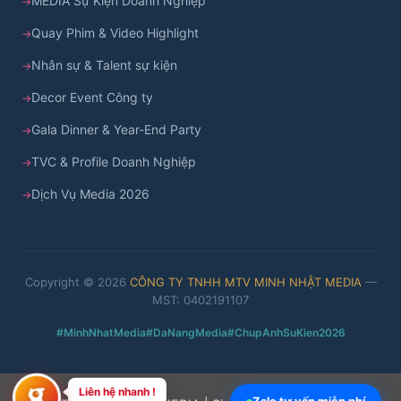
MEDIA Sự Kiện Doanh Nghiệp
Quay Phim & Video Highlight
Nhân sự & Talent sự kiện
Decor Event Công ty
Gala Dinner & Year-End Party
TVC & Profile Doanh Nghiệp
Dịch Vụ Media 2026
Copyright © 2026
CÔNG TY TNHH MTV MINH NHẬT MEDIA
—
MST: 0402191107
#MinhNhatMedia
#DaNangMedia
#ChupAnhSuKien2026
Liên hệ nhanh !