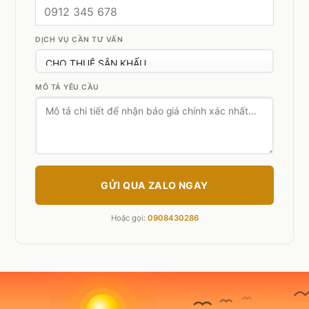
DỊCH VỤ CẦN TƯ VẤN
MÔ TẢ YÊU CẦU
GỬI QUA ZALO NGAY
Hoặc gọi:
0908430286