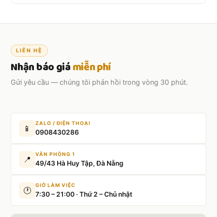
Nên đặt trước
2–3 ngày
. Đơn gấp vẫn hỗ trợ được.
LIÊN HỆ
Nhận báo giá
miễn phí
Gửi yêu cầu — chúng tôi phản hồi trong vòng 30 phút.
ZALO / ĐIỆN THOẠI
📱
0908430286
VĂN PHÒNG 1
📍
49/43 Hà Huy Tập, Đà Nẵng
GIỜ LÀM VIỆC
🕐
7:30 – 21:00 · Thứ 2 – Chủ nhật