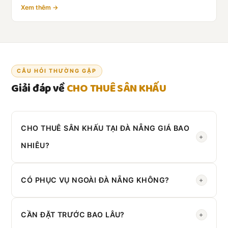
Xem thêm →
CÂU HỎI THƯỜNG GẶP
Giải đáp về
CHO THUÊ SÂN KHẤU
CHO THUÊ SÂN KHẤU TẠI ĐÀ NẴNG GIÁ BAO
+
NHIÊU?
Liên hệ Zalo
0908 430 286
để nhận báo giá theo yêu
cầu cụ thể.
CÓ PHỤC VỤ NGOÀI ĐÀ NẴNG KHÔNG?
+
Có. Chúng tôi phục vụ toàn
Miền Trung
.
CẦN ĐẶT TRƯỚC BAO LÂU?
+