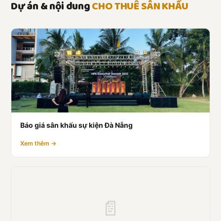
Dự án & nội dung
CHO THUÊ SÂN KHẤU
Báo giá sân khấu sự kiện Đà Nẵng
Xem thêm →
📄