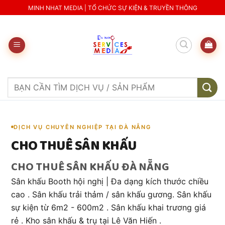
Skip
MINH NHAT MEDIA | TỔ CHỨC SỰ KIỆN & TRUYỀN THÔNG
to
content
Search
for:
DỊCH VỤ CHUYÊN NGHIỆP TẠI ĐÀ NẴNG
CHO THUÊ SÂN KHẤU
CHO THUÊ SÂN KHẤU ĐÀ NẴNG
Sân khấu Booth hội nghị | Đa dạng kích thước chiều
cao . Sân khấu trải thảm / sân khấu gương. Sân khấu
sự kiện từ 6m2 - 600m2 . Sân khấu khai trương giá
rẻ . Kho sân khấu & trụ tại Lê Văn Hiến .