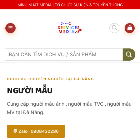
Skip
MINH NHAT MEDIA | TỔ CHỨC SỰ KIỆN & TRUYỀN THÔNG
to
content
Search
for:
DỊCH VỤ CHUYÊN NGHIỆP TẠI ĐÀ NẴNG
NGƯỜI MẪU
Cung cấp người mẫu ảnh , người mẫu TVC , người mẫu
MV tại Đà Nẵng.
💬 Zalo · 0908430286