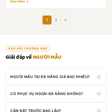
Xem thêm →
1
2
→
CÂU HỎI THƯỜNG GẶP
Giải đáp về
NGƯỜI MẪU
NGƯỜI MẪU TẠI ĐÀ NẴNG GIÁ BAO NHIÊU?
+
Liên hệ Zalo
0908 430 286
để nhận báo giá theo yêu
cầu cụ thể.
CÓ PHỤC VỤ NGOÀI ĐÀ NẴNG KHÔNG?
+
Có. Chúng tôi phục vụ toàn
Miền Trung
.
CẦN ĐẶT TRƯỚC BAO LÂU?
+