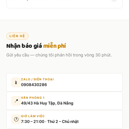
Nên đặt trước
2–3 ngày
. Đơn gấp vẫn hỗ trợ được.
LIÊN HỆ
Nhận báo giá
miễn phí
Gửi yêu cầu — chúng tôi phản hồi trong vòng 30 phút.
ZALO / ĐIỆN THOẠI
📱
0908430286
VĂN PHÒNG 1
📍
49/43 Hà Huy Tập, Đà Nẵng
GIỜ LÀM VIỆC
🕐
7:30 – 21:00 · Thứ 2 – Chủ nhật