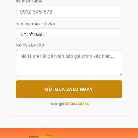
SỐ ĐIỆN THOẠI
DỊCH VỤ CẦN TƯ VẤN
MÔ TẢ YÊU CẦU
GỬI QUA ZALO NGAY
Hoặc gọi:
0908430286