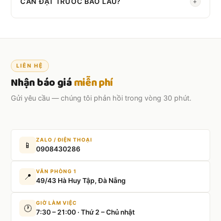
CẦN ĐẶT TRƯỚC BAO LÂU?
+
Nên đặt trước
2–3 ngày
. Đơn gấp vẫn hỗ trợ được.
LIÊN HỆ
Nhận báo giá
miễn phí
Gửi yêu cầu — chúng tôi phản hồi trong vòng 30 phút.
ZALO / ĐIỆN THOẠI
📱
0908430286
VĂN PHÒNG 1
📍
49/43 Hà Huy Tập, Đà Nẵng
GIỜ LÀM VIỆC
🕐
7:30 – 21:00 · Thứ 2 – Chủ nhật