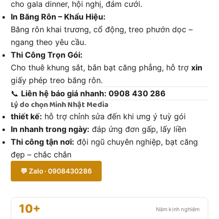
cho gala dinner, hội nghị, đám cưới.
In Băng Rôn – Khẩu Hiệu:
Băng rôn khai trương, cổ động, treo phướn dọc –
ngang theo yêu cầu.
Thi Công Trọn Gói:
Cho thuê khung sắt, bắn bạt căng phẳng, hỗ trợ
xin
giấy phép treo băng rôn.
📞
Liên hệ báo giá nhanh: 0908 430 286
Lý do chọn Minh Nhật Media
thiết kế:
hỗ trợ chỉnh sửa đến khi ưng ý tuỳ gói
In nhanh trong ngày:
đáp ứng đơn gấp, lấy liền
Thi công tận nơi:
đội ngũ chuyên nghiệp, bạt căng
đẹp – chắc chắn
💬 Zalo · 0908430286
10+
Năm kinh nghiệm