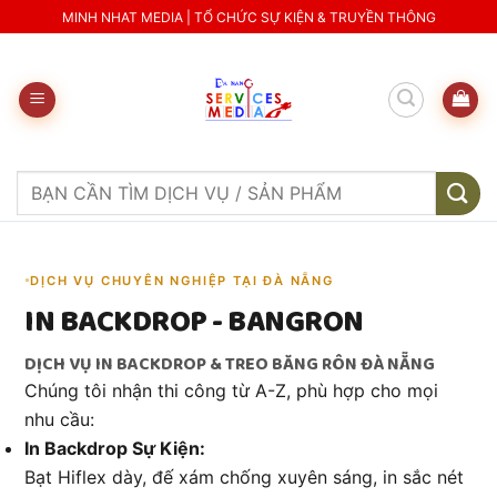
Skip
MINH NHAT MEDIA | TỔ CHỨC SỰ KIỆN & TRUYỀN THÔNG
to
content
Search
for:
DỊCH VỤ CHUYÊN NGHIỆP TẠI ĐÀ NẴNG
IN BACKDROP - BANGRON
DỊCH VỤ IN BACKDROP & TREO BĂNG RÔN ĐÀ NẴNG
Chúng tôi nhận thi công từ A-Z, phù hợp cho mọi
nhu cầu:
In Backdrop Sự Kiện:
Bạt Hiflex dày, đế xám chống xuyên sáng, in sắc nét