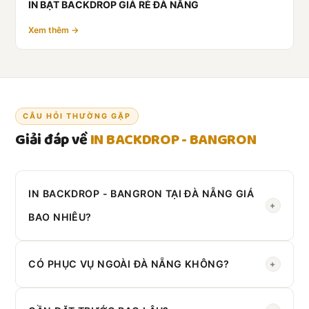
IN BẠT BACKDROP GIÁ RẺ ĐÀ NẴNG
Xem thêm →
CÂU HỎI THƯỜNG GẶP
Giải đáp về
IN BACKDROP - BANGRON
IN BACKDROP - BANGRON TẠI ĐÀ NẴNG GIÁ
+
BAO NHIÊU?
Liên hệ Zalo
0908 430 286
để nhận báo giá theo yêu
cầu cụ thể.
CÓ PHỤC VỤ NGOÀI ĐÀ NẴNG KHÔNG?
+
Có. Chúng tôi phục vụ toàn
Miền Trung
.