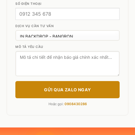
SỐ ĐIỆN THOẠI
DỊCH VỤ CẦN TƯ VẤN
MÔ TẢ YÊU CẦU
GỬI QUA ZALO NGAY
Hoặc gọi:
0908430286