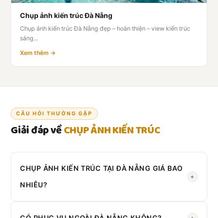
Chụp ảnh kiến trúc Đà Nẵng
Chụp ảnh kiến trúc Đà Nẵng đẹp – hoàn thiện – view kiến trúc
sáng...
Xem thêm →
CÂU HỎI THƯỜNG GẶP
Giải đáp về
CHỤP ẢNH KIẾN TRÚC
CHỤP ẢNH KIẾN TRÚC TẠI ĐÀ NẴNG GIÁ BAO
+
NHIÊU?
Liên hệ Zalo
0908 430 286
để nhận báo giá theo yêu
cầu cụ thể.
CÓ PHỤC VỤ NGOÀI ĐÀ NẴNG KHÔNG?
+