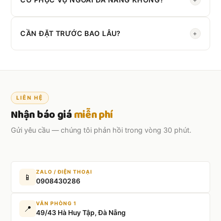
Có. Chúng tôi phục vụ toàn
Miền Trung
.
CẦN ĐẶT TRƯỚC BAO LÂU?
+
Nên đặt trước
2–3 ngày
. Đơn gấp vẫn hỗ trợ được.
LIÊN HỆ
Nhận báo giá
miễn phí
Gửi yêu cầu — chúng tôi phản hồi trong vòng 30 phút.
ZALO / ĐIỆN THOẠI
📱
0908430286
VĂN PHÒNG 1
📍
49/43 Hà Huy Tập, Đà Nẵng