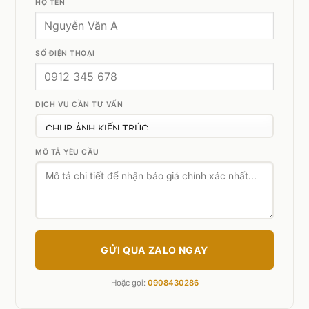
HỌ TÊN
SỐ ĐIỆN THOẠI
DỊCH VỤ CẦN TƯ VẤN
MÔ TẢ YÊU CẦU
GỬI QUA ZALO NGAY
Hoặc gọi:
0908430286