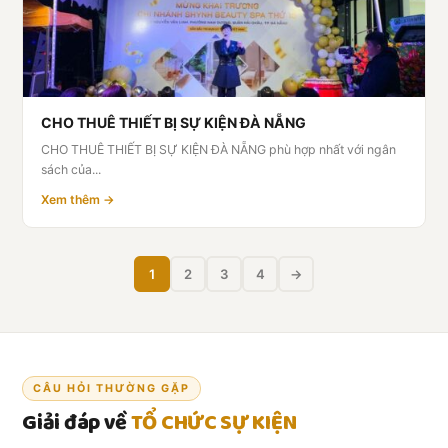
CHO THUÊ THIẾT BỊ SỰ KIỆN ĐÀ NẴNG
CHO THUÊ THIẾT BỊ SỰ KIỆN ĐÀ NẴNG phù hợp nhất với ngân
sách của...
Xem thêm →
1
2
3
4
→
CÂU HỎI THƯỜNG GẶP
Giải đáp về
TỔ CHỨC SỰ KIỆN