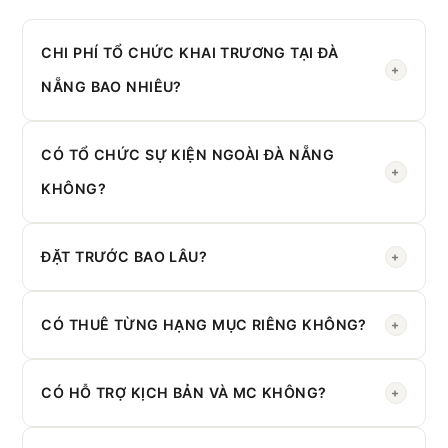
CHI PHÍ TỔ CHỨC KHAI TRƯƠNG TẠI ĐÀ
+
NẴNG BAO NHIÊU?
Gói cơ bản từ
5 triệu đồng
(múa lân + backdrop). Trọn
gói đầy đủ từ
CÓ TỔ CHỨC SỰ KIỆN NGOÀI ĐÀ NẴNG
15 triệu
tùy quy mô.
+
KHÔNG?
Có. Chúng tôi phục vụ toàn
Miền Trung
: Huế, Hội An,
Quảng Nam, Quảng Ngãi...
ĐẶT TRƯỚC BAO LÂU?
+
Nên đặt trước
3–7 ngày
. Sự kiện lớn nên đặt trước 2–4
tuần để chuẩn bị tốt nhất.
CÓ THUÊ TỪNG HẠNG MỤC RIÊNG KHÔNG?
+
Có. Bạn có thể thuê riêng: âm thanh, backdrop, nhân sự,
ghi hình... không cần trọn gói.
CÓ HỖ TRỢ KỊCH BẢN VÀ MC KHÔNG?
+
Có. Đội ngũ có thể hỗ trợ
viết kịch bản, cung cấp MC