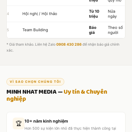
triệu
quy mô
Từ 10
Nửa
Hội nghị / Hội thảo
4
triệu
ngày
Báo
Theo số
Team Building
5
giá
người
* Giá tham khảo. Liên hệ Zalo
0908 430 286
để nhận báo giá chính
xác.
VÌ SAO CHỌN CHÚNG TÔI
MINH NHAT MEDIA —
Uy tín & Chuyên
nghiệp
10+ năm kinh nghiệm
🏆
Hơn 500 sự kiện lớn nhỏ đã thực hiện thành công tại