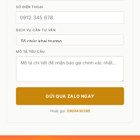
SỐ ĐIỆN THOẠI
DỊCH VỤ CẦN TƯ VẤN
MÔ TẢ YÊU CẦU
GỬI QUA ZALO NGAY
Hoặc gọi:
0908430286