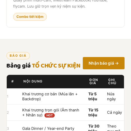
Quay phim multi-cam, livestream Facebook/YouTube,
flycam. Lưu giữ trọn vẹn kỷ niệm sự kiện.
Combo tiết kiệm
BÁO GIÁ
Bảng giá
TỔ CHỨC SỰ KIỆN
Nhận báo giá →
ĐƠN
GHI
#
NỘI DUNG
GIÁ
CHÚ
Khai trương cơ bản (Múa lân +
Từ 5
Nửa
1
Backdrop)
triệu
ngày
Khai trương trọn gói (Âm thanh
Từ 15
Cả ngày
2
+ Nhân sự)
triệu
HOT
Từ 30
Theo
Gala Dinner / Year-end Party
3