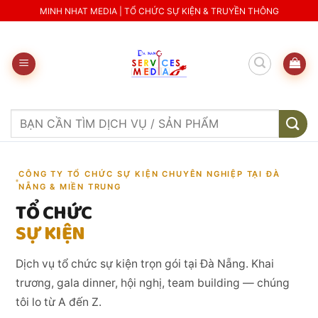
Skip
MINH NHAT MEDIA | TỔ CHỨC SỰ KIỆN & TRUYỀN THÔNG
to
content
Search
for:
CÔNG TY TỔ CHỨC SỰ KIỆN CHUYÊN NGHIỆP TẠI ĐÀ
NẴNG & MIỀN TRUNG
TỔ CHỨC
SỰ KIỆN
Dịch vụ tổ chức sự kiện trọn gói tại Đà Nẵng. Khai
trương, gala dinner, hội nghị, team building — chúng
tôi lo từ A đến Z.