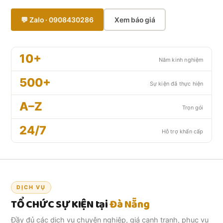
💬 Zalo · 0908430286
Xem báo giá
10+
Năm kinh nghiệm
500+
Sự kiện đã thực hiện
A–Z
Trọn gói
24/7
Hỗ trợ khẩn cấp
DỊCH VỤ
TỔ CHỨC SỰ KIỆN tại
Đà Nẵng
Đầy đủ các dịch vụ chuyên nghiệp, giá cạnh tranh, phục vụ