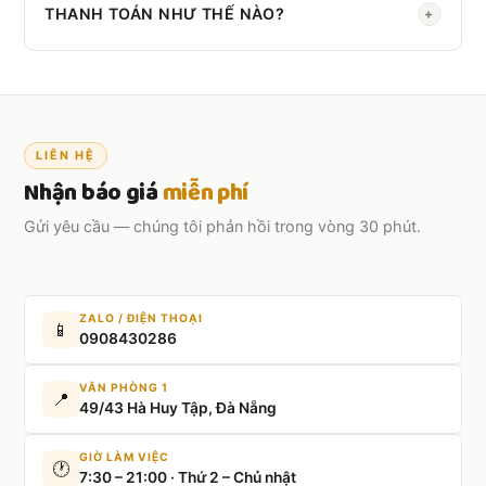
chuyên nghiệp theo yêu cầu.
THANH TOÁN NHƯ THẾ NÀO?
+
Đặt cọc 30–50% khi xác nhận, thanh toán phần còn lại
sau khi hoàn thành sự kiện.
LIÊN HỆ
Nhận báo giá
miễn phí
Gửi yêu cầu — chúng tôi phản hồi trong vòng 30 phút.
ZALO / ĐIỆN THOẠI
📱
0908430286
VĂN PHÒNG 1
📍
49/43 Hà Huy Tập, Đà Nẵng
GIỜ LÀM VIỆC
🕐
7:30 – 21:00 · Thứ 2 – Chủ nhật