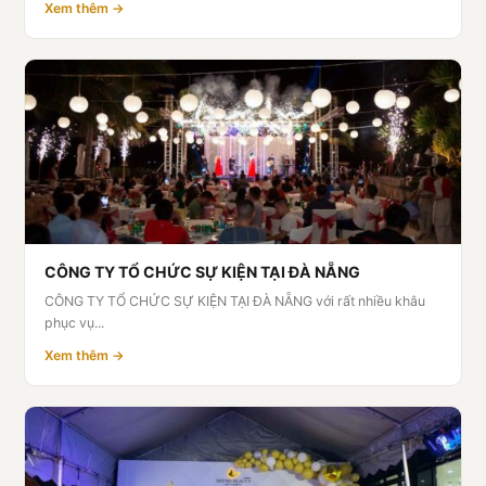
Xem thêm →
CÔNG TY TỔ CHỨC SỰ KIỆN TẠI ĐÀ NẴNG
CÔNG TY TỔ CHỨC SỰ KIỆN TẠI ĐÀ NẴNG với rất nhiều khâu
phục vụ...
Xem thêm →