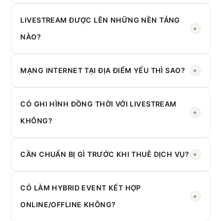
Gói cơ bản từ
2 triệu đồng
(1 cam, nửa ngày). Multi-cam
từ
LIVESTREAM ĐƯỢC LÊN NHỮNG NỀN TẢNG
4 triệu
. Liên hệ báo giá chính xác.
+
NÀO?
Facebook, YouTube, Zoom, MS Teams, Google Meet,
TikTok Live và các nền tảng RTMP khác.
MẠNG INTERNET TẠI ĐỊA ĐIỂM YẾU THÌ SAO?
+
Chúng tôi mang theo thiết bị 4G/5G backup. Luôn có
2
đường truyền độc lập
CÓ GHI HÌNH ĐỒNG THỜI VỚI LIVESTREAM
.
+
KHÔNG?
Có. Ghi hình và livestream song song. File ghi hình giao
trong
CẦN CHUẨN BỊ GÌ TRƯỚC KHI THUÊ DỊCH VỤ?
24 giờ
sau sự kiện.
+
Cung cấp: địa điểm, giờ bắt đầu/kết thúc, nền tảng
muốn livestream, số lượng diễn giả.
CÓ LÀM HYBRID EVENT KẾT HỢP
+
ONLINE/OFFLINE KHÔNG?