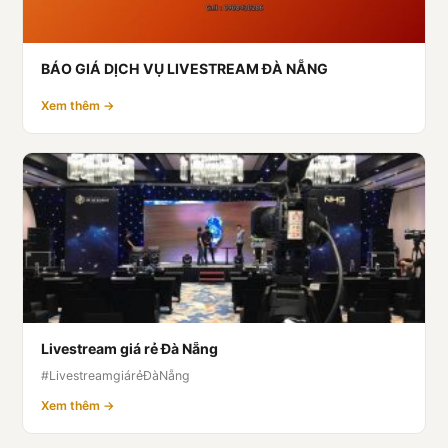
BÁO GIÁ DỊCH VỤ LIVESTREAM ĐÀ NẴNG
Xem thêm →
Livestream giá rẻ Đà Nẵng
#LivestreamgiárẻĐàNẵng
Xem thêm →