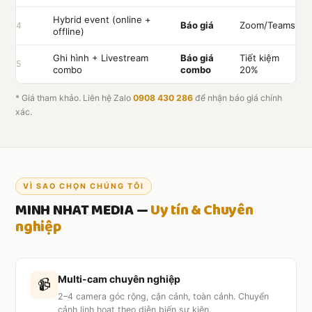
Hybrid event (online +
Báo giá
Zoom/Teams
4
offline)
Ghi hình + Livestream
Báo giá
Tiết kiệm
5
combo
combo
20%
* Giá tham khảo. Liên hệ Zalo
0908 430 286
để nhận báo giá chính
xác.
VÌ SAO CHỌN CHÚNG TÔI
MINH NHAT MEDIA —
Uy tín & Chuyên
nghiệp
Multi-cam chuyên nghiệp
📹
2–4 camera góc rộng, cận cảnh, toàn cảnh. Chuyển
cảnh linh hoạt theo diễn biến sự kiện.