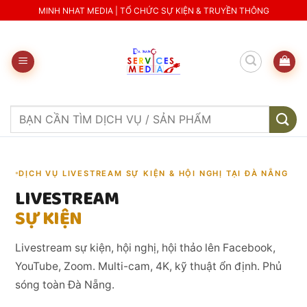
Skip
MINH NHAT MEDIA | TỔ CHỨC SỰ KIỆN & TRUYỀN THÔNG
to
content
Search
for:
DỊCH VỤ LIVESTREAM SỰ KIỆN & HỘI NGHỊ TẠI ĐÀ NẴNG
LIVESTREAM
SỰ KIỆN
Livestream sự kiện, hội nghị, hội thảo lên Facebook,
YouTube, Zoom. Multi-cam, 4K, kỹ thuật ổn định. Phủ
sóng toàn Đà Nẵng.