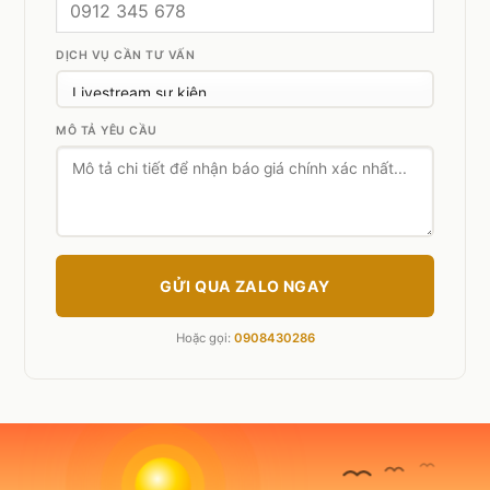
DỊCH VỤ CẦN TƯ VẤN
MÔ TẢ YÊU CẦU
GỬI QUA ZALO NGAY
Hoặc gọi:
0908430286