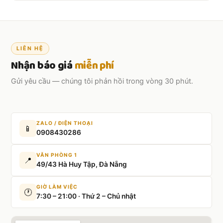
Có. Kết nối đại biểu online qua Zoom/Teams trong khi sự
kiện vẫn diễn ra trực tiếp tại chỗ.
LIÊN HỆ
Nhận báo giá
miễn phí
Gửi yêu cầu — chúng tôi phản hồi trong vòng 30 phút.
ZALO / ĐIỆN THOẠI
📱
0908430286
VĂN PHÒNG 1
📍
49/43 Hà Huy Tập, Đà Nẵng
GIỜ LÀM VIỆC
🕐
7:30 – 21:00 · Thứ 2 – Chủ nhật