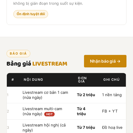
không bị gián đoạn trong suốt sự kiện.
Ổn định tuyệt đối
BÁO GIÁ
Bảng giá
LIVESTREAM
Nhận báo giá →
ĐƠN
#
NỘI DUNG
GHI CHÚ
GIÁ
Livestream cơ bản 1 cam
Từ 2 triệu
1 nền tảng
1
(nửa ngày)
Livestream multi-cam
Từ 4
FB + YT
2
(nửa ngày)
triệu
HOT
Livestream hội nghị (cả
Từ 7 triệu
Đồ hoạ live
3
ngày)