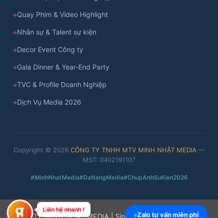
Quay Phim & Video Highlight
Nhân sự & Talent sự kiện
Decor Event Công ty
Gala Dinner & Year-End Party
TVC & Profile Doanh Nghiệp
Dịch Vụ Media 2026
Copyright © 2026
CÔNG TY TNHH MTV MINH NHẬT MEDIA
—
MST: 0402191107
#MinhNhatMedia
#DaNangMedia
#ChupAnhSuKien2026
Liên hệ nhanh !
Zalo tư vấn miễn phí
Cash
Ban
CONG TY MINH NHAT MEDIA | Since 2015