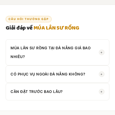
CÂU HỎI THƯỜNG GẶP
Giải đáp về
MÚA LÂN SƯ RỒNG
MÚA LÂN SƯ RỒNG TẠI ĐÀ NẴNG GIÁ BAO
+
NHIÊU?
Liên hệ Zalo
0908 430 286
để nhận báo giá theo yêu
cầu cụ thể.
CÓ PHỤC VỤ NGOÀI ĐÀ NẴNG KHÔNG?
+
Có. Chúng tôi phục vụ toàn
Miền Trung
.
CẦN ĐẶT TRƯỚC BAO LÂU?
+
Nên đặt trước
2–3 ngày
. Đơn gấp vẫn hỗ trợ được.