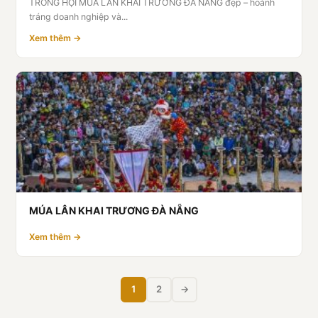
TRỐNG HỘI MÚA LÂN KHAI TRƯƠNG ĐÀ NẴNG đẹp – hoành
tráng doanh nghiệp và...
Xem thêm →
MÚA LÂN KHAI TRƯƠNG ĐÀ NẴNG
Xem thêm →
1
2
→