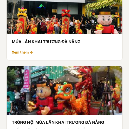
MÚA LÂN KHAI TRƯƠNG ĐÀ NẴNG
Xem thêm →
TRỐNG HỘI MÚA LÂN KHAI TRƯƠNG ĐÀ NẴNG