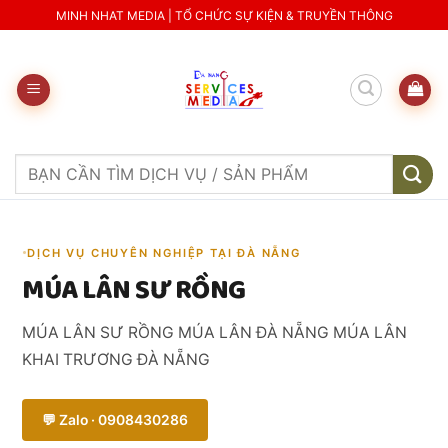
Skip
MINH NHAT MEDIA | TỔ CHỨC SỰ KIỆN & TRUYỀN THÔNG
to
content
Search
for:
DỊCH VỤ CHUYÊN NGHIỆP TẠI ĐÀ NẴNG
MÚA LÂN SƯ RỒNG
MÚA LÂN SƯ RỒNG MÚA LÂN ĐÀ NẴNG MÚA LÂN
KHAI TRƯƠNG ĐÀ NẴNG
💬 Zalo · 0908430286