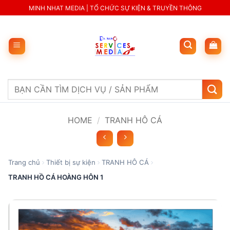
Skip
MINH NHAT MEDIA | TỔ CHỨC SỰ KIỆN & TRUYỀN THÔNG
to
content
Search
for:
HOME
/
TRANH HÔ CÁ
Trang chủ
Thiết bị sự kiện
TRANH HÔ CÁ
TRANH HỒ CÁ HOÀNG HÔN 1