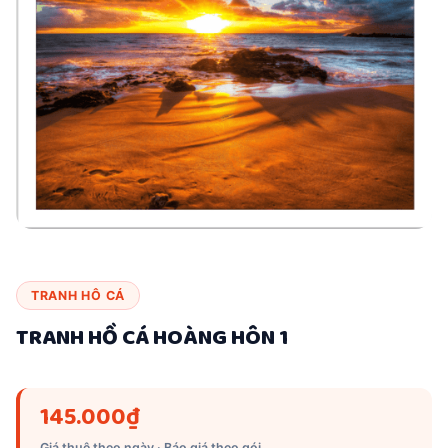
TRANH HÔ CÁ
TRANH HỒ CÁ HOÀNG HÔN 1
145.000
₫
Giá thuê theo ngày · Báo giá theo gói