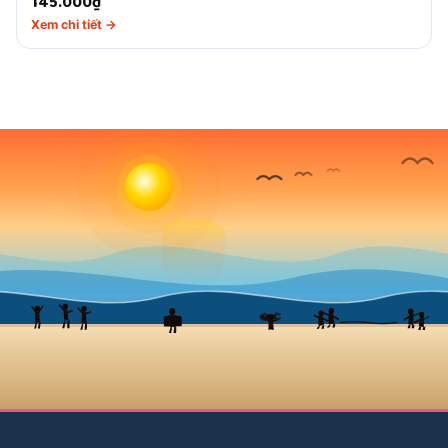
145.000
₫
Xem chi tiết →