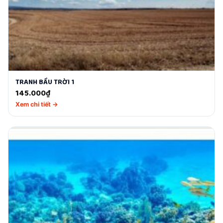
TRANH BẦU TRỜI 1
145.000
₫
Xem chi tiết →