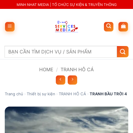
Skip
MINH NHAT MEDIA | TỔ CHỨC SỰ KIỆN & TRUYỀN THÔNG
to
content
Search
for:
HOME
/
TRANH HÔ CÁ
Trang chủ
Thiết bị sự kiện
TRANH HÔ CÁ
TRANH BẦU TRỜI 4