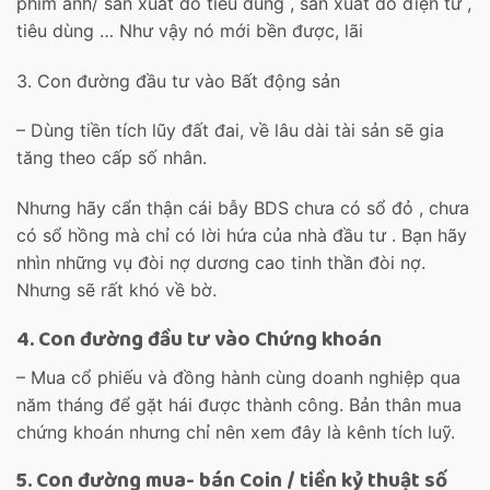
phim ảnh/ sản xuất đồ tiêu dùng , sản xuất đồ điện tử ,
tiêu dùng … Như vậy nó mới bền được, lãi
3. Con đường đầu tư vào Bất động sản
– Dùng tiền tích lũy đất đai, về lâu dài tài sản sẽ gia
tăng theo cấp số nhân.
Nhưng hãy cẩn thận cái bẫy BDS chưa có sổ đỏ , chưa
có sổ hồng mà chỉ có lời hứa của nhà đầu tư . Bạn hãy
nhìn những vụ đòi nợ dương cao tinh thần đòi nợ.
Nhưng sẽ rất khó về bờ.
4. Con đường đầu tư vào Chứng khoán
– Mua cổ phiếu và đồng hành cùng doanh nghiệp qua
năm tháng để gặt hái được thành công. Bản thân mua
chứng khoán nhưng chỉ nên xem đây là kênh tích luỹ.
5. Con đường mua- bán Coin / tiền kỷ thuật số