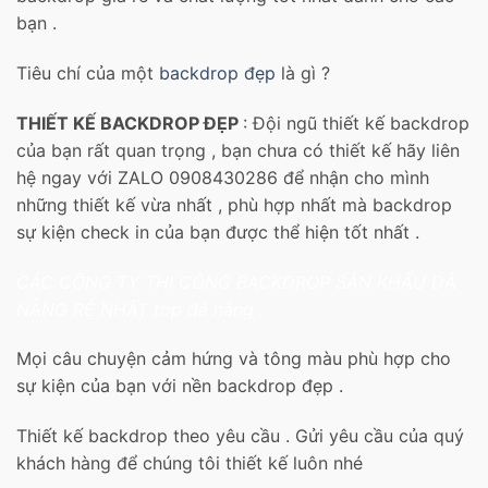
bạn .
Tiêu chí của một
backdrop đẹp
là gì ?
THIẾT KẾ BACKDROP ĐẸP
: Đội ngũ thiết kế backdrop
của bạn rất quan trọng , bạn chưa có thiết kế hãy liên
hệ ngay với ZALO 0908430286 để nhận cho mình
những thiết kế vừa nhất , phù hợp nhất mà backdrop
sự kiện check in của bạn được thể hiện tốt nhất .
CÁC CÔNG TY THI CÔNG BACKDROP SÂN KHẤU ĐÀ
NẴNG RẺ NHẤT top đà nẵng .
Mọi câu chuyện cảm hứng và tông màu phù hợp cho
sự kiện của bạn với nền backdrop đẹp .
Thiết kế backdrop theo yêu cầu . Gửi yêu cầu của quý
khách hàng để chúng tôi thiết kế luôn nhé