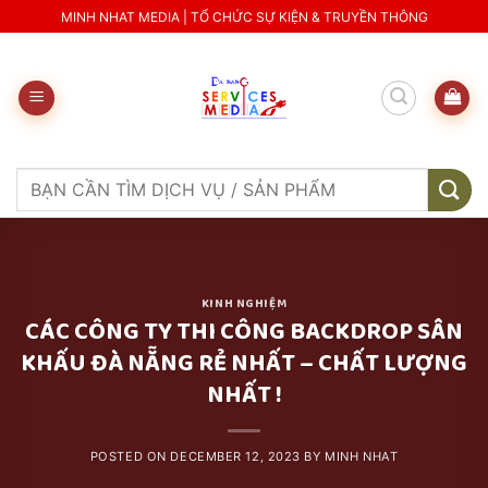
Skip
MINH NHAT MEDIA | TỔ CHỨC SỰ KIỆN & TRUYỀN THÔNG
to
content
Search
for:
KINH NGHIỆM
CÁC CÔNG TY THI CÔNG BACKDROP SÂN
KHẤU ĐÀ NẴNG RẺ NHẤT – CHẤT LƯỢNG
NHẤT !
POSTED ON
DECEMBER 12, 2023
BY
MINH NHAT