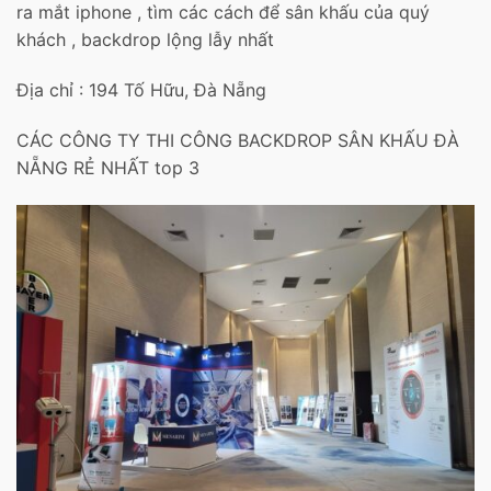
ra mắt iphone , tìm các cách để sân khấu của quý
khách , backdrop lộng lẫy nhất
Địa chỉ : 194 Tố Hữu, Đà Nẵng
CÁC CÔNG TY THI CÔNG BACKDROP SÂN KHẤU ĐÀ
NẴNG RẺ NHẤT top 3