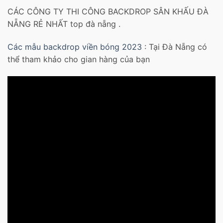
CÁC CÔNG TY THI CÔNG BACKDROP SÂN KHẤU ĐÀ
NẴNG RẺ NHẤT top đà nẵng .
Các mẫu backdrop viền bóng 2023
: Tại Đà Nẵng có
thể tham khảo cho gian hàng của bạn