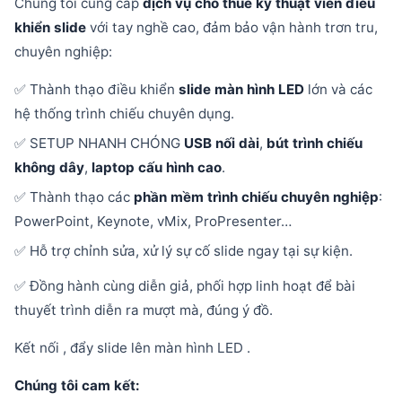
Chúng tôi cung cấp
dịch vụ cho thuê kỹ thuật viên điều
khiển slide
với tay nghề cao, đảm bảo vận hành trơn tru,
chuyên nghiệp:
✅ Thành thạo điều khiển
slide màn hình LED
lớn và các
hệ thống trình chiếu chuyên dụng.
✅ SETUP NHANH CHÓNG
USB nối dài
,
bút trình chiếu
không dây
,
laptop cấu hình cao
.
✅ Thành thạo các
phần mềm trình chiếu chuyên nghiệp
:
PowerPoint, Keynote, vMix, ProPresenter…
✅ Hỗ trợ chỉnh sửa, xử lý sự cố slide ngay tại sự kiện.
✅ Đồng hành cùng diễn giả, phối hợp linh hoạt để bài
thuyết trình diễn ra mượt mà, đúng ý đồ.
Kết nối , đẩy slide lên màn hình LED .
Chúng tôi cam kết: