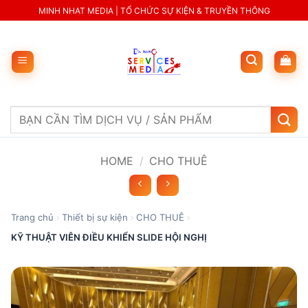
Skip
MINH NHAT MEDIA | TỔ CHỨC SỰ KIỆN & TRUYỀN THÔNG
to
content
Search
for:
HOME
/
CHO THUÊ
Trang chủ
Thiết bị sự kiện
CHO THUÊ
KỸ THUẬT VIÊN ĐIỀU KHIỂN SLIDE HỘI NGHỊ