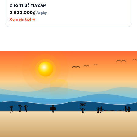
CHO THUÊ FLYCAM
2.500.000
₫
/ngày
Xem chi tiết →