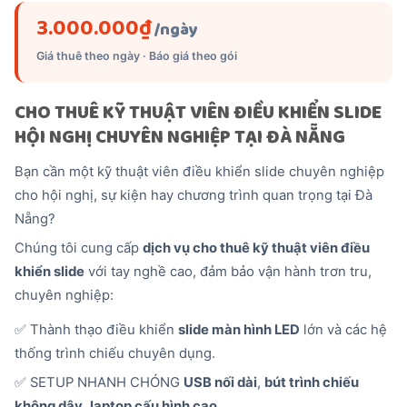
3.000.000
₫
/ngày
Giá thuê theo ngày · Báo giá theo gói
CHO THUÊ KỸ THUẬT VIÊN ĐIỀU KHIỂN SLIDE
HỘI NGHỊ CHUYÊN NGHIỆP TẠI ĐÀ NẴNG
Bạn cần một kỹ thuật viên điều khiển slide chuyên nghiệp
cho hội nghị, sự kiện hay chương trình quan trọng tại Đà
Nẵng?
Chúng tôi cung cấp
dịch vụ cho thuê kỹ thuật viên điều
khiển slide
với tay nghề cao, đảm bảo vận hành trơn tru,
chuyên nghiệp:
✅ Thành thạo điều khiển
slide màn hình LED
lớn và các hệ
thống trình chiếu chuyên dụng.
✅ SETUP NHANH CHÓNG
USB nối dài
,
bút trình chiếu
không dây
,
laptop cấu hình cao
.