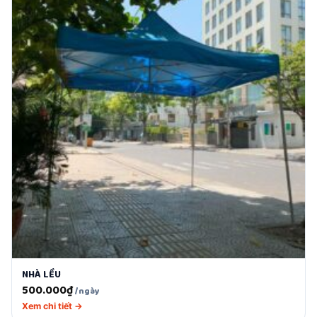
NHÀ LỀU
500.000
₫
/ngày
Xem chi tiết →