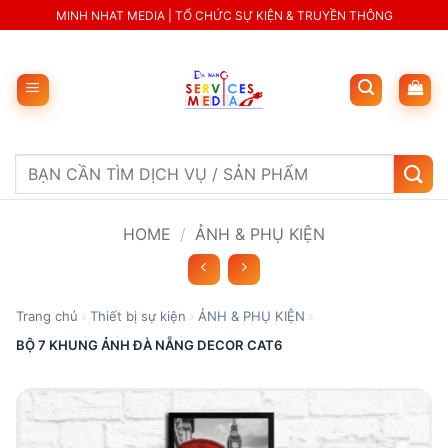
Skip
MINH NHAT MEDIA | TỔ CHỨC SỰ KIỆN & TRUYỀN THÔNG
to
content
Search
for:
HOME
/
ẢNH & PHỤ KIỆN
Trang chủ
Thiết bị sự kiện
ẢNH & PHỤ KIỆN
BỘ 7 KHUNG ẢNH ĐÀ NẴNG DECOR CAT6