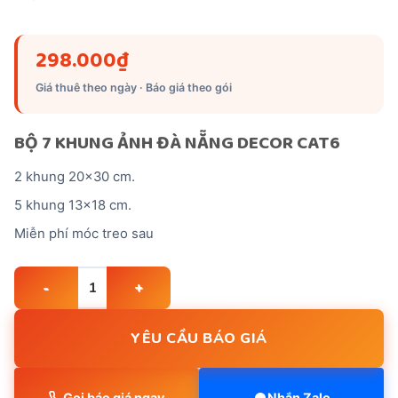
298.000
₫
Giá thuê theo ngày · Báo giá theo gói
BỘ 7 KHUNG ẢNH ĐÀ NẴNG DECOR CAT6
2 khung 20×30 cm.
5 khung 13×18 cm.
Miễn phí móc treo sau
BỘ 7 KHUNG ẢNH ĐÀ NẴNG DECOR CAT6 quantity
YÊU CẦU BÁO GIÁ
Gọi báo giá ngay
Nhắn Zalo