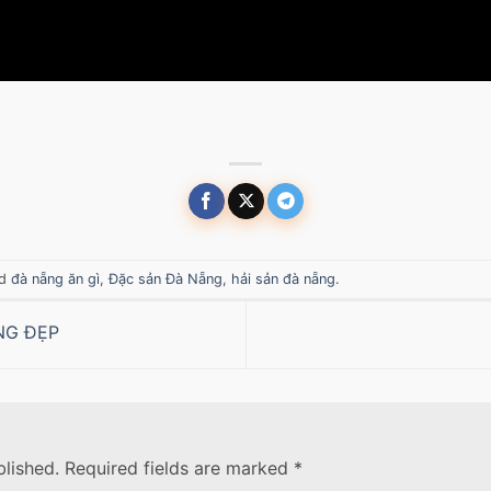
ed
đà nẵng ăn gì
,
Đặc sản Đà Nẵng
,
hải sản đà nẵng
.
NG ĐẸP
blished.
Required fields are marked
*