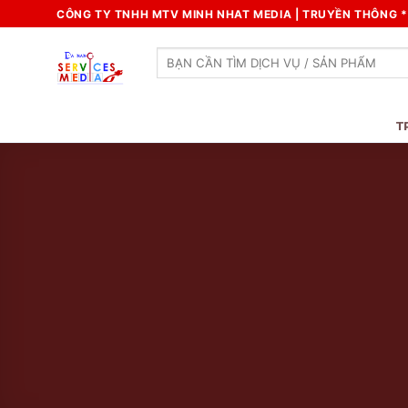
Skip
CÔNG TY TNHH MTV MINH NHAT MEDIA | TRUYỀN THÔNG * 
to
content
Search
for:
T