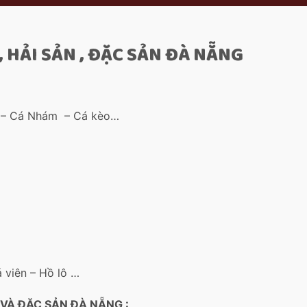
 HẢI SẢN , ĐẶC SẢN ĐÀ NẴNG
a – Cá Nhám – Cá kèo…
 viên – Hồ lô …
 VÀ ĐẶC SẢN ĐÀ NẴNG :