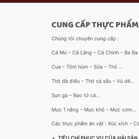
CUNG CẤP THỰC PHẨM,
Chúng tôi chuyên cung cấp :
Cá Mú – Cá Lăng – Cá Chình – Ba B
Cua – Tôm hùm – Sứa – Thỏ …
Thịt đà điểu – Thịt cá sấu – Vú dê…
Sụn gà – Bao tử cá…
Mực 1 nắng – Mực khô – Mực cơm…
Các thực phẩm ăn vặt : Xúc xích – Cá
TIÊU CHÍ PHỤC VỤ CỦA HẢI SẢN