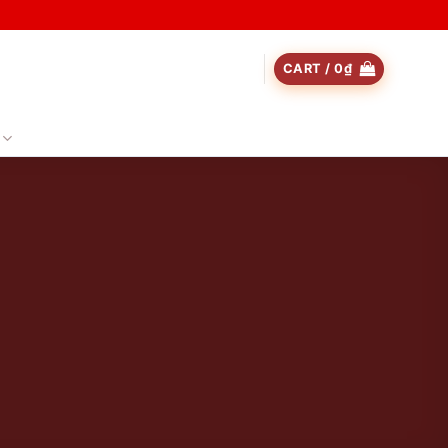
CART /
0
₫