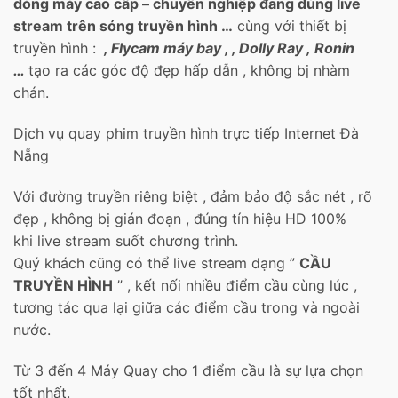
dòng máy cao cấp – chuyên nghiệp đang dùng live
stream trên sóng truyền hình …
cùng với thiết bị
truyền hình :
, Flycam máy bay , , Dolly Ray , Ronin
…
tạo ra các góc độ đẹp hấp dẫn , không bị nhàm
chán.
Dịch vụ quay phim truyền hình trực tiếp Internet Đà
Nẵng
Với đường truyền riêng biệt , đảm bảo độ sắc nét , rõ
đẹp , không bị gián đoạn , đúng tín hiệu HD 100%
khi live stream suốt chương trình.
Quý khách cũng có thể live stream dạng ”
CẦU
TRUYỀN HÌNH
” , kết nối nhiều điểm cầu cùng lúc ,
tương tác qua lại giữa các điểm cầu trong và ngoài
nước.
Từ 3 đến 4 Máy Quay cho 1 điểm cầu là sự lựa chọn
tốt nhất.