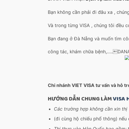
Bạn không cần phải đi đâu xa , chúng
Và trong từng VISA , chúng tôi đều 
Bạn đang ở Đà Nẵng và muốn tìm côn
công tác, khám chữa bệnh,…..DANA 
Chi nhánh VIET VISA tư vấn và hỗ tr
HƯỚNG DẪN CHUNG LÀM
VISA 
Các trường hợp không cần xin thị
(đi cùng hộ chiếu phổ thông) nếu 
Thị thực vào Hàn Quốc bao gồm:
t