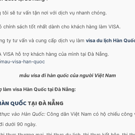
 tôi sẽ tư vấn tận nơi với dịch vụ nhanh chóng.
có chính sách tốt nhất dành cho khách hàng làm VISA.
g ty tư vấn và cung cấp dịch vụ làm
visa du lịch Hàn Quố
VISA hỗ trợ khách hàng của mình tại Đà Nẵng.
mẫu visa đi hàn quốc của người Việt Nam
ợ làm visa Hàn Quốc tại Đà Nẵng:
HÀN QUỐC
TẠI ĐÀ NẴNG
 thực vào Hàn Quốc:
Công dân Việt Nam có hộ chiếu công v
đi dưới 90 ngày.
hị thực thương mại, thị thực du lịch, thị thực kết hôn, thị th