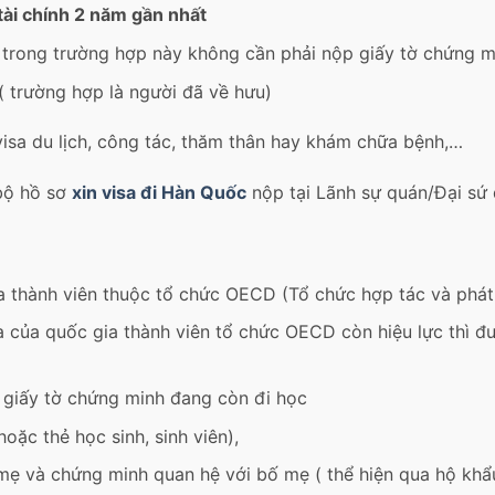
tài chính 2 năm gần nhất
 trong trường hợp này không cần phải nộp giấy tờ chứng mi
( trường hợp là người đã về hưu)
 visa du lịch, công tác, thăm thân hay khám chữa bệnh,…
bộ hồ sơ
xin visa đi Hàn Quốc
nộp tại Lãnh sự quán/Đại sứ
 thành viên thuộc tổ chức OECD (Tổ chức hợp tác và phát t
 của quốc gia thành viên tổ chức OECD còn hiệu lực thì đ
ó giấy tờ chứng minh đang còn đi học
oặc thẻ học sinh, sinh viên),
mẹ và chứng minh quan hệ với bố mẹ ( thể hiện qua hộ khẩu