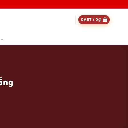
CART /
0
₫
Nẵng