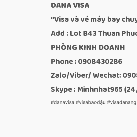
DANA VISA
“Visa và vé máy bay chu
Add : Lot B43 Thuan Phuoc
PHÒNG KINH DOANH
Phone : 0908430286
Zalo/Viber/ Wechat: 09
Skype : Minhnhat965 (24
#danavisa #visabaođậu #visadanang