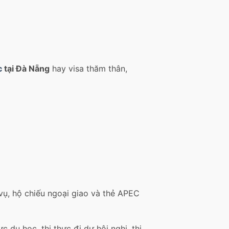
c
tại Đà Nẵng
hay visa thăm thân,
ụ, hộ chiếu ngoại giao và thẻ APEC
ực du học, thị thực đi dự hội nghị, thị