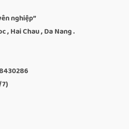
yên nghiệp”
 , Hai Chau , Da Nang .
08430286
/7)