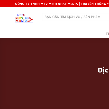
Skip
CÔNG TY TNHH MTV MINH NHAT MEDIA | TRUYỀN THÔNG * 
to
content
Search
for:
T
Dịc