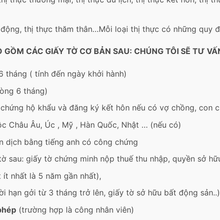
o động, thị thực thăm thân…Mỗi loại thị thực có những quy đ
O GỒM CÁC GIẤY TỜ CƠ BẢN SAU: CHÚNG TÔI SẼ TƯ V
6 tháng ( tính đến ngày khởi hành)
òng 6 tháng)
chứng hộ khẩu và đăng ký kết hôn nếu có vợ chồng, con c
c Châu Âu, Úc , Mỹ , Hàn Quốc, Nhật … (nếu có)
n dịch bằng tiếng anh có công chứng
tờ sau: giấy tờ chứng minh nộp thuế thu nhập, quyền sở hữ
 ít nhất là 5 năm gần nhất),
ời hạn gởi từ 3 tháng trở lên, giấy tờ sở hữu bất động sản..)
 phép
(trường hợp là công nhân viên)