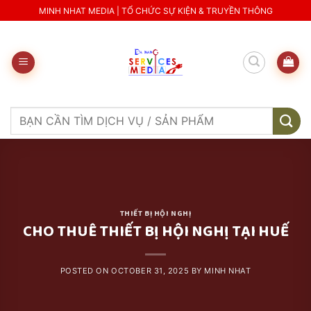
Skip
MINH NHAT MEDIA | TỔ CHỨC SỰ KIỆN & TRUYỀN THÔNG
to
content
Search
for:
THIẾT BỊ HỘI NGHỊ
CHO THUÊ THIẾT BỊ HỘI NGHỊ TẠI HUẾ
POSTED ON
OCTOBER 31, 2025
BY
MINH NHAT