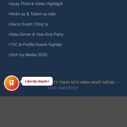
Quay Phim & Video Highlight
Nhân sự & Talent sự kiện
Decor Event Công ty
Gala Dinner & Year-End Party
TVC & Profile Doanh Nghiệp
Dịch Vụ Media 2026
Liên hệ nhanh !
Copyright © 2026
CÔNG TY TNHH MTV MINH NHẬT MEDIA
—
MST: 0402191107
#MinhNhatMedia
#DaNangMedia
#ChupAnhSuKien2026
Cash
Ban
CONG TY MINH NHAT MEDIA | Since 2015