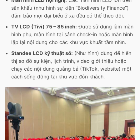
Màn hình LED hội nghị:
Các màn hình LED lớn trên
sân khấu (như hình sự kiện “Biodiversity Finance”)
đảm bảo mọi đại biểu ở xa đều có thể theo dõi.
TV LCD (Tivi) 75 – 85 inch:
Được sử dụng làm màn
hình phụ, màn hình tại sảnh check-in hoặc màn hình
lặp lại nội dung cho các khu vực khuất tầm nhìn.
Standee LCD kỹ thuật số:
(Như hình) dùng để hiển
thị sơ đồ sự kiện, lịch trình, video giới thiệu hoặc
chạy các nội dung quảng bá (TikTok, website) một
cách sống động tại khu vực đón khách.