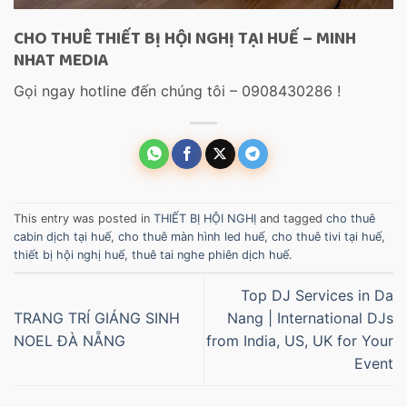
CHO THUÊ THIẾT BỊ HỘI NGHỊ TẠI HUẾ – MINH
NHAT MEDIA
Gọi ngay hotline đến chúng tôi – 0908430286 !
This entry was posted in
THIẾT BỊ HỘI NGHỊ
and tagged
cho thuê
cabin dịch tại huế
,
cho thuê màn hình led huế
,
cho thuê tivi tại huế
,
thiết bị hội nghị huế
,
thuê tai nghe phiên dịch huế
.
Top DJ Services in Da
TRANG TRÍ GIÁNG SINH
Nang | International DJs
NOEL ĐÀ NẴNG
from India, US, UK for Your
Event