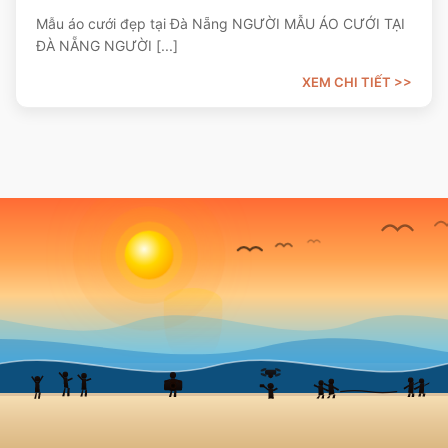
Mẫu áo cưới đẹp tại Đà Nẵng NGƯỜI MẪU ÁO CƯỚI TẠI
ĐÀ NẴNG NGƯỜI [...]