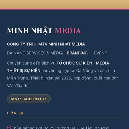
MINH NHẬT
MEDIA
CÔNG TY TNHH MTV MINH NHẬT MEDIA
DA NANG SERVICES & MEDIA
- BRANDING
— EVENT
Chuyên cung cấp dịch vụ
TỔ CHỨC SỰ KIỆN - MEDIA -
THIẾT BỊ SỰ KIỆN
chuyên nghiệp tại Đà Nẵng và các tỉnh
Miền Trung. Thiết bị hiện đại 2026, hợp đồng, xuất hóa đơn
VAT đầy đủ.
MST: 0402191107
LIÊN HỆ
Thửa đất số 128, tổ 25, đường Hà Huy Tập, phường