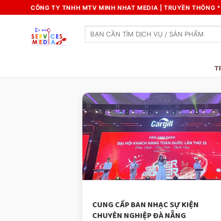
Skip
CÔNG TY TNHH MTV MINH NHAT MEDIA | TRUYỀN THÔNG * 
to
content
Search
for:
T
CUNG CẤP BAN NHẠC SỰ KIỆN
CHUYÊN NGHIỆP ĐÀ NẴNG