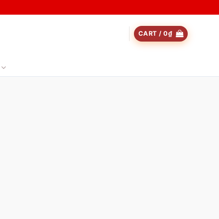
CART /
0
₫