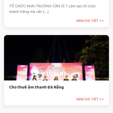
TỔ CHỨC KHAI TRƯƠNG CẦN GÌ ? Làm sao tổ chức
hoành tráng mà vẫn [...]
Cho thuê âm thanh Đà Nẵng