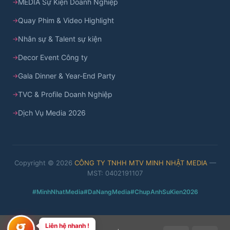
MEDIA Sự Kiện Doanh Nghiệp
Quay Phim & Video Highlight
Nhân sự & Talent sự kiện
Decor Event Công ty
Gala Dinner & Year-End Party
TVC & Profile Doanh Nghiệp
Dịch Vụ Media 2026
Copyright © 2026
CÔNG TY TNHH MTV MINH NHẬT MEDIA
—
MST: 0402191107
#MinhNhatMedia
#DaNangMedia
#ChupAnhSuKien2026
Liên hệ nhanh !