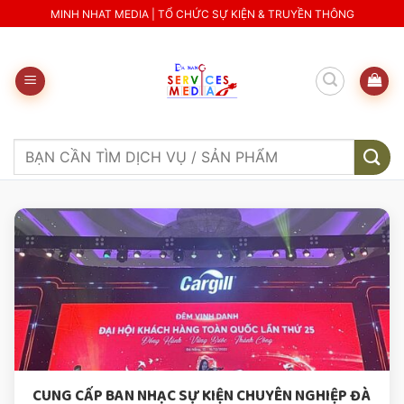
Skip
MINH NHAT MEDIA | TỔ CHỨC SỰ KIỆN & TRUYỀN THÔNG
to
content
Search
for:
CUNG CẤP BAN NHẠC SỰ KIỆN CHUYÊN NGHIỆP ĐÀ